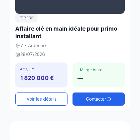
ZFRR
Affaire clé en main idéale pour primo-
installant
7 • Ardèche
28/07/2026
€
CA HT
+
Marge brute
1 820 000 €
—
Voir les détails
Contacter