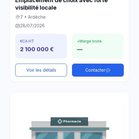
Emplacement de choix avec forte
visibilité locale
7 • Ardèche
28/07/2026
€
CA HT
+
Marge brute
2 100 000 €
—
Voir les détails
Contacter