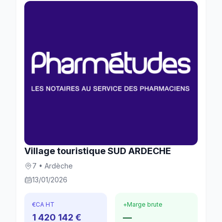
Village touristique SUD ARDECHE
7 • Ardèche
13/01/2026
€
CA HT
+
Marge brute
1 420 142 €
—