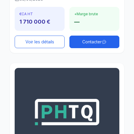
€
CA HT
+
Marge brute
1 710 000 €
—
Voir les détails
Contacter