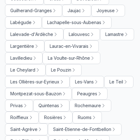
Guilherand-Granges
Jaujac
Joyeuse
Labégude
Lachapelle-sous-Aubenas
Lalevade-d'Ardèche
Lalouvesc
Lamastre
Largentière
Laurac-en-Vivarais
Lavilledieu
La Voulte-sur-Rhône
Le Cheylard
Le Pouzin
Les Ollières-sur-Eyrieux
Les-Vans
Le Teil
Montpezat-sous-Bauzon
Peaugres
Privas
Quintenas
Rochemaure
Roiffieux
Rosières
Ruoms
Saint-Agrève
Saint-Etienne-de-Fontbellon