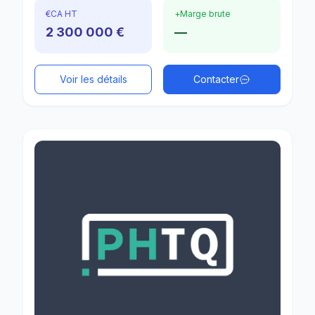
€
CA HT
+
Marge brute
2 300 000 €
—
Voir les détails
Contacter