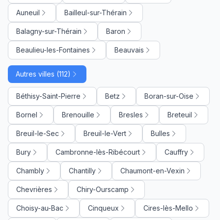
Auneuil
Bailleul-sur-Thérain
Balagny-sur-Thérain
Baron
Beaulieu-les-Fontaines
Beauvais
Autres villes (112)
Béthisy-Saint-Pierre
Betz
Boran-sur-Oise
Bornel
Brenouille
Bresles
Breteuil
Breuil-le-Sec
Breuil-le-Vert
Bulles
Bury
Cambronne-lès-Ribécourt
Cauffry
Chambly
Chantilly
Chaumont-en-Vexin
Chevrières
Chiry-Ourscamp
Choisy-au-Bac
Cinqueux
Cires-lès-Mello