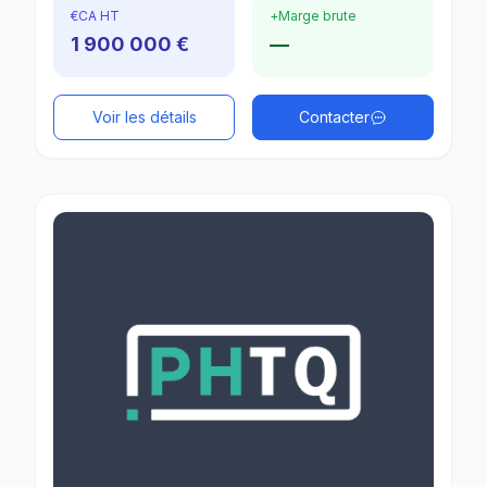
€
CA HT
+
Marge brute
1 900 000 €
—
Voir les détails
Contacter