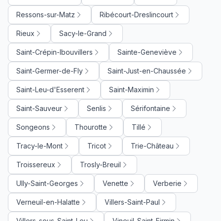
Ressons-sur-Matz
Ribécourt-Dreslincourt
Rieux
Sacy-le-Grand
Saint-Crépin-Ibouvillers
Sainte-Geneviève
Saint-Germer-de-Fly
Saint-Just-en-Chaussée
Saint-Leu-d'Esserent
Saint-Maximin
Saint-Sauveur
Senlis
Sérifontaine
Songeons
Thourotte
Tillé
Tracy-le-Mont
Tricot
Trie-Château
Troissereux
Trosly-Breuil
Ully-Saint-Georges
Venette
Verberie
Verneuil-en-Halatte
Villers-Saint-Paul
Villers-sous-Saint-Leu
Vineuil-Saint-Firmin