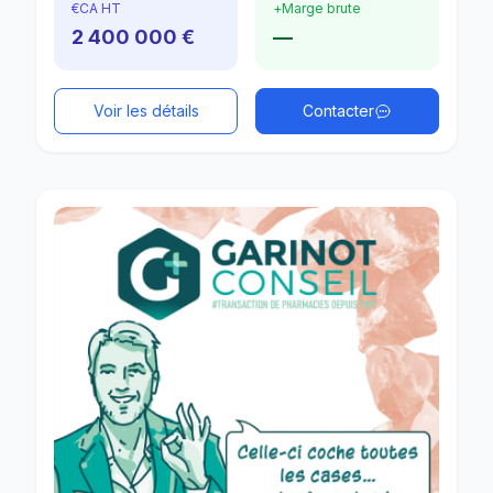
€
CA HT
+
Marge brute
2 400 000 €
—
Voir les détails
Contacter