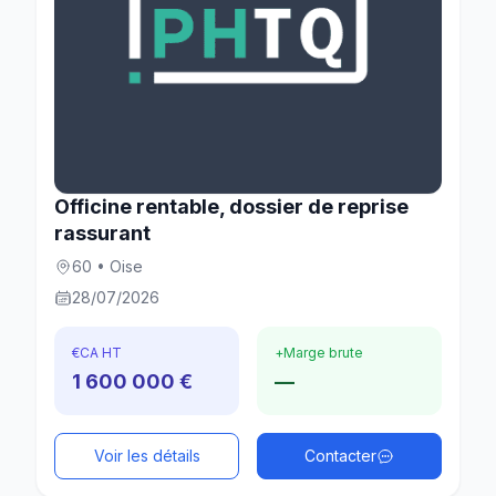
Officine rentable, dossier de reprise
rassurant
60 • Oise
28/07/2026
€
CA HT
+
Marge brute
1 600 000 €
—
Voir les détails
Contacter