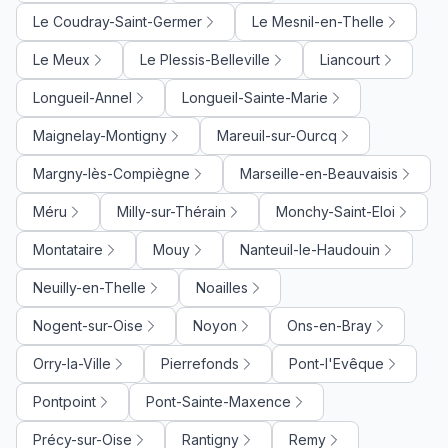
Le Coudray-Saint-Germer
Le Mesnil-en-Thelle
Le Meux
Le Plessis-Belleville
Liancourt
Longueil-Annel
Longueil-Sainte-Marie
Maignelay-Montigny
Mareuil-sur-Ourcq
Margny-lès-Compiègne
Marseille-en-Beauvaisis
Méru
Milly-sur-Thérain
Monchy-Saint-Eloi
Montataire
Mouy
Nanteuil-le-Haudouin
Neuilly-en-Thelle
Noailles
Nogent-sur-Oise
Noyon
Ons-en-Bray
Orry-la-Ville
Pierrefonds
Pont-l'Evêque
Pontpoint
Pont-Sainte-Maxence
Précy-sur-Oise
Rantigny
Remy