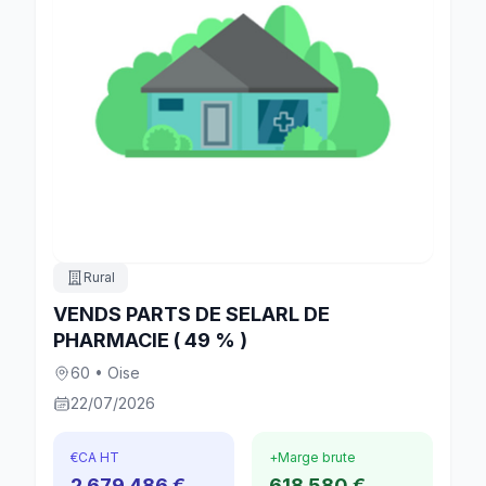
Rural
VENDS PARTS DE SELARL DE
PHARMACIE ( 49 % )
60 • Oise
22/07/2026
€
CA HT
+
Marge brute
2 679 486 €
618 580 €