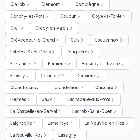
Clairoix
Clermont
Compiègne
Conchy-les-Pots
Coudun
Coye-la-Forêt
Creil
Crépy-en-Valois
Crèvecoeur-le-Grand
Cuts
Esquennoy
Estrées-Saint-Denis
Feuquières
Fitz-James
Formerie
Fresnoy-la-Rivière
Froissy
Goincourt
Gouvieux
Grandfresnoy
Grandvilliers
Guiscard
Hermes
Jaux
Lachapelle-aux-Pots
La Chapelle-en-Serval
Lacroix-Saint-Ouen
Laigneville
Lamorlaye
La Neuville-en-Hez
La Neuville-Roy
Lassigny