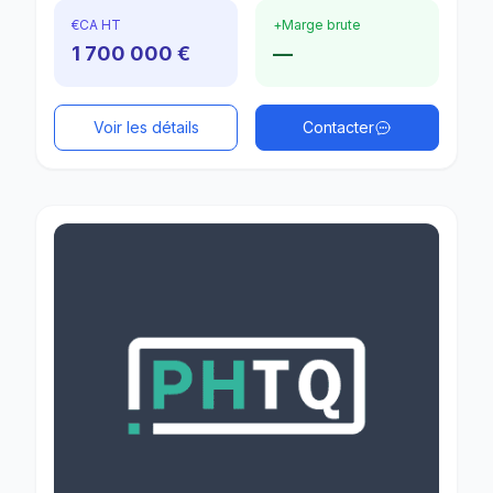
€
CA HT
+
Marge brute
1 700 000 €
—
Voir les détails
Contacter