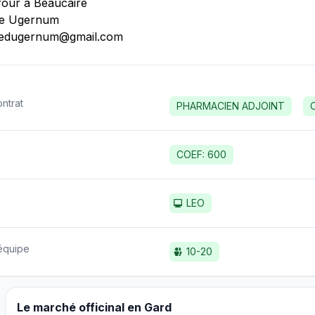
four à Beaucaire
ie Ugernum
edugernum@gmail.com
ntrat
PHARMACIEN ADJOINT
COEF: 600
LEO
'équipe
10-20
Le marché officinal en Gard