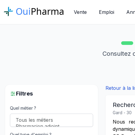
Oui
Pharma
Vente
Emploi
Ann
Consultez 
Retour à la 
Filtres
Recherc
Quel métier ?
Gard - 30
Nous rec
dynamiqu
Quel type d'emploi ?