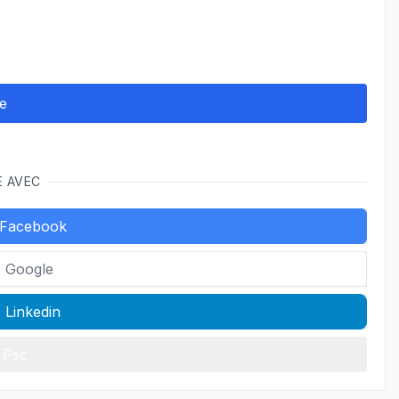
E AVEC
 Facebook
c Google
 Linkedin
 Psc