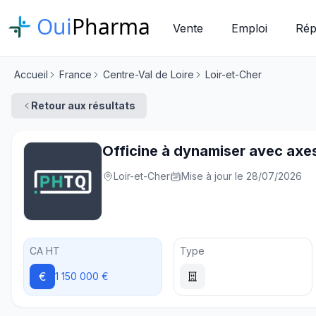
Oui
Pharma
Vente
Emploi
Rép
Accueil
France
Centre-Val de Loire
Loir-et-Cher
Retour aux résultats
Officine à dynamiser avec axe
Loir-et-Cher
Mise à jour le 28/07/2026
CA HT
Type
€
1 150 000 €