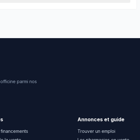
fficine parmi nos
es
Annonces et guide
 financements
Trouver un emploi
e la vente
Les pharmacies en vente