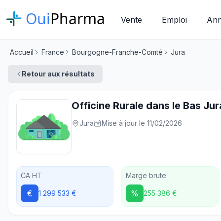
Oui
Pharma
Vente
Emploi
Ann
Accueil
France
Bourgogne-Franche-Comté
Jura
Retour aux résultats
Officine Rurale dans le Bas Jur
Jura
Mise à jour le 11/02/2026
CA HT
Marge brute
€
%
1 299 533 €
255 386 €