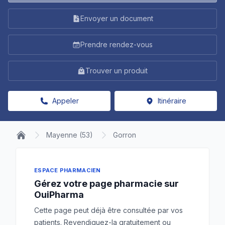
Envoyer un document
Prendre rendez-vous
Trouver un produit
Appeler
Itinéraire
Mayenne (53)
Gorron
ESPACE PHARMACIEN
Gérez votre page pharmacie sur
OuiPharma
Cette page peut déjà être consultée par vos
patients. Revendiquez-la gratuitement ou