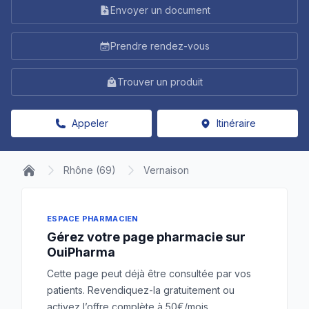
Envoyer un document
Prendre rendez-vous
Trouver un produit
Appeler
Itinéraire
Rhône (69)
Vernaison
ESPACE PHARMACIEN
Gérez votre page pharmacie sur
OuiPharma
Cette page peut déjà être consultée par vos
patients. Revendiquez-la gratuitement ou
activez l’offre complète à 50€/mois.