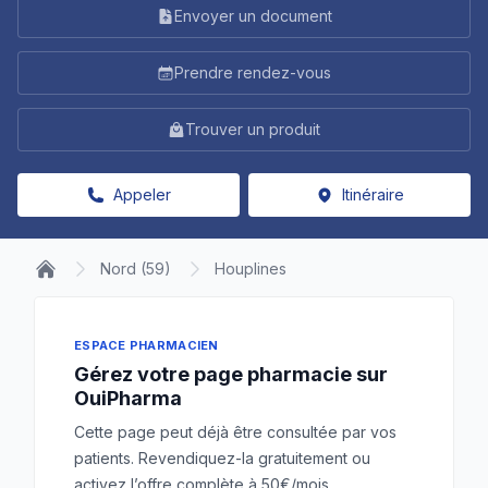
Envoyer un document
Prendre rendez-vous
Trouver un produit
Appeler
Itinéraire
Nord (59)
Houplines
ESPACE PHARMACIEN
Gérez votre page pharmacie sur
OuiPharma
Cette page peut déjà être consultée par vos
patients. Revendiquez-la gratuitement ou
activez l’offre complète à 50€/mois.