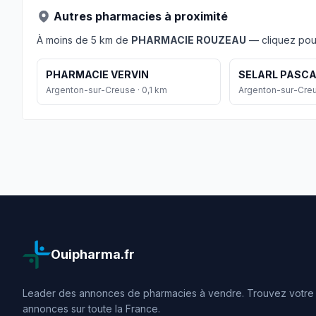
Autres pharmacies à proximité
À moins de 5 km de
PHARMACIE ROUZEAU
— cliquez pour
PHARMACIE VERVIN
SELARL PASCA
Argenton-sur-Creuse · 0,1 km
Argenton-sur-Creu
Ouipharma.fr
Leader des annonces de pharmacies à vendre. Trouvez votre o
annonces sur toute la France.