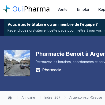
Oui
Pharma
Vente
Emploi
Rép
Vous êtes le titulaire ou un membre de l’équipe ?
Revendiquez gratuitement cette page pour mettre à jour vos hor
Pharmacie Benoit à Arge
Retrouvez les horaires, coordonnées et serv
Pharmacie
Annuaire
Indre (36)
Argenton-sur-Creuse