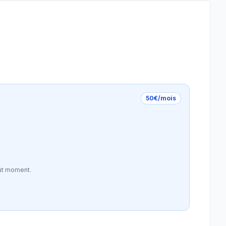
50€/mois
ut moment.