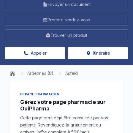
Envoyer un document
Prendre rendez-vous
Trouver un produit
Appeler
Itinéraire
Ardennes (8)
Asfeld
ESPACE PHARMACIEN
Gérez votre page pharmacie sur
OuiPharma
Cette page peut déjà être consultée par vos
patients. Revendiquez-la gratuitement ou
activez l’offre complète à 50€/mois.