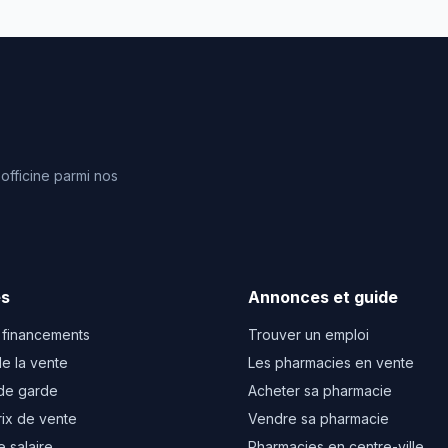
fficine parmi nos
es
Annonces et guide
 financements
Trouver un emploi
e la vente
Les pharmacies en vente
de garde
Acheter sa pharmacie
rix de vente
Vendre sa pharmacie
e salaire
Pharmacies en centre-ville