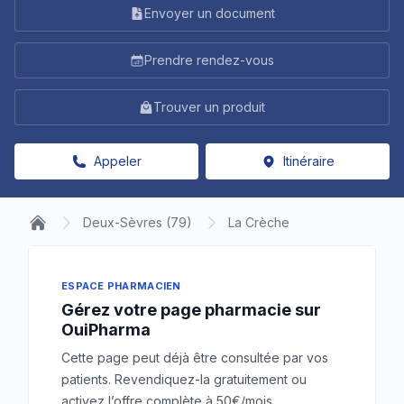
Envoyer un document
Prendre rendez-vous
Trouver un produit
Appeler
Itinéraire
Deux-Sèvres (79)
La Crèche
ESPACE PHARMACIEN
Gérez votre page pharmacie sur
OuiPharma
Cette page peut déjà être consultée par vos
patients. Revendiquez-la gratuitement ou
activez l’offre complète à 50€/mois.