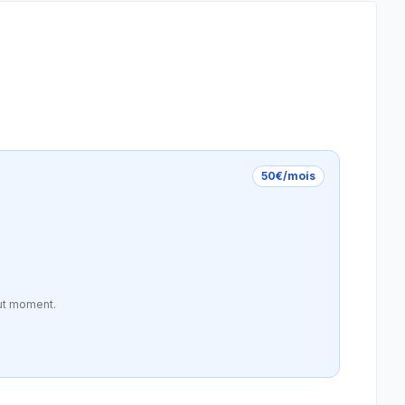
50€/mois
ut moment.