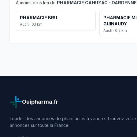
À moins de 5 km de
PHARMACIE CAHUZAC - DARDENNE
PHARMACIE BRU
PHARMACIE MI
GUINAUDY
Auch · 0,1 km
Auch · 0,2 km
Ouipharma.fr
Leader des annonces de pharmacies à vendre. Trouvez votre o
annonces sur toute la France.