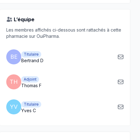
L’équipe
Les membres affichés ci-dessous sont rattachés à cette
pharmacie sur OuiPharma.
Titulaire
BE
Bertrand D
Adjoint
TH
Thomas F
Titulaire
YV
Yves C