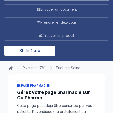
Envoyer un document
Prendre rendez-vous
Trouver un produit
Itinéraire
Yvelines (78)
Triel-sur-Seine
ESPACE PHARMACIEN
Gérez votre page pharmacie sur
OuiPharma
Cette page peut déjà être consultée par vos
patients. Revendiquez-la gratuitement ou