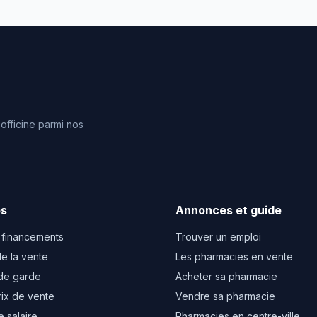
fficine parmi nos
es
Annonces et guide
 financements
Trouver un emploi
e la vente
Les pharmacies en vente
de garde
Acheter sa pharmacie
rix de vente
Vendre sa pharmacie
e salaire
Pharmacies en centre-ville