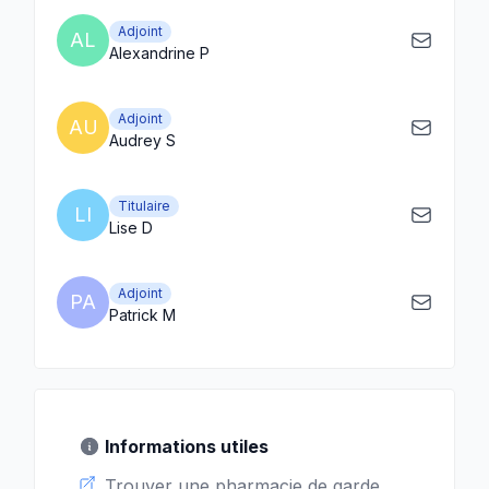
Adjoint
AL
Alexandrine P
Adjoint
AU
Audrey S
Titulaire
LI
Lise D
Adjoint
PA
Patrick M
Informations utiles
Trouver une pharmacie de garde