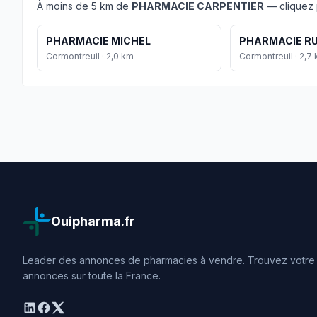
À moins de 5 km de
PHARMACIE CARPENTIER
— cliquez p
PHARMACIE MICHEL
PHARMACIE RU
Cormontreuil · 2,0 km
Cormontreuil · 2,7
Ouipharma.fr
Leader des annonces de pharmacies à vendre. Trouvez votre o
annonces sur toute la France.
linkedin
facebook
twitter