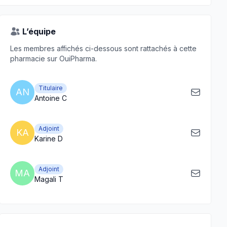
L’équipe
Les membres affichés ci-dessous sont rattachés à cette
pharmacie sur OuiPharma.
Titulaire
AN
Antoine C
Adjoint
KA
Karine D
Adjoint
MA
Magali T