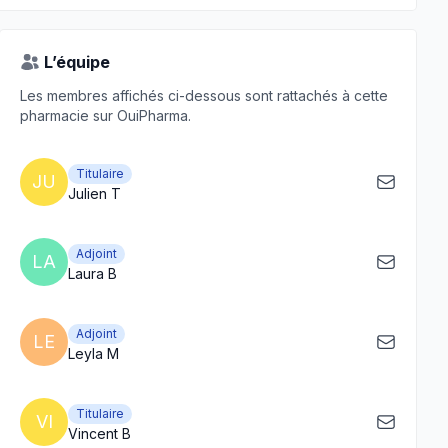
L’équipe
Les membres affichés ci-dessous sont rattachés à cette
pharmacie sur OuiPharma.
Titulaire
JU
Julien T
Adjoint
LA
Laura B
Adjoint
LE
Leyla M
Titulaire
VI
Vincent B